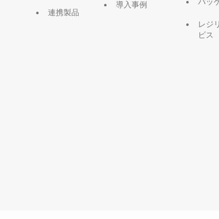
パッ
導入事例
連携製品
レジ
ビス