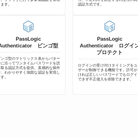
します。
認証方式です。
PassLogic
PassLogic
Authenticator ビンゴ型
Authenticator ログイ
プロテクト
ビンゴ型のマトリックス表からパター
ンに沿ってワンタイムパスワードを読
ログインの受け付けタイミングをユ
み取る認証方式を提供。直感的な操作
ザーが制御できる機能です。許可が
で、わかりやすく強固な認証を実現し
ければ正しいパスワードでもログイ
ます。
できず不正侵入を排除できます。