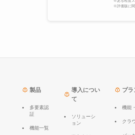
※ある程度ス
※評価版に関
製品
導入につい
プラ
て
多要素認
機能
証
ソリューシ
クラ
ョン
機能一覧