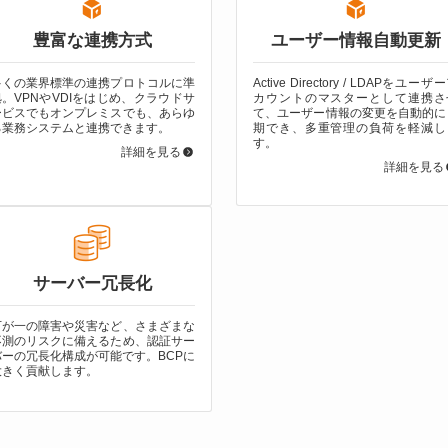
豊富な連携方式
ユーザー情報自動更新
多くの業界標準の連携プロトコルに準
Active Directory / LDAPをユーザ
拠。VPNやVDIをはじめ、クラウドサ
カウントのマスターとして連携さ
ービスでもオンプレミスでも、あらゆ
て、ユーザー情報の変更を自動的に
る業務システムと連携できます。
期でき、多重管理の負荷を軽減し
す。
詳細を見る
詳細を見る
サーバー冗長化
万が一の障害や災害など、さまざまな
不測のリスクに備えるため、認証サー
バーの冗長化構成が可能です。BCPに
大きく貢献します。