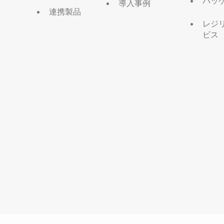
パッ
導入事例
連携製品
レジ
ビス