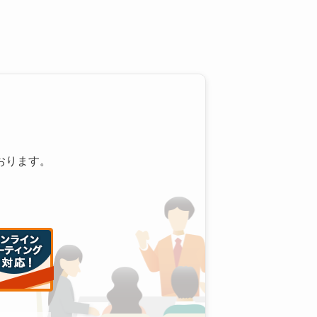
おります。
。
。