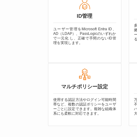
ID管理
ユーザー管理をMicrosoft Entra ID、
AD（LDAP）、
PassLogicのいずれか
で一元化 し、正確で手間のないID管
理を実現します。
マルチポリシー設定
使用する認証方法やログイン可能時間
帯など、複数の認証ポリシーをユーザ
ーごとに設定できます。複雑な組織体
系にも柔軟に対応できます。