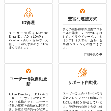
豊富な連携方式
ID管理
多くの業界標準の連携プロト
ユーザー管理をMicrosoft
コルに準拠。VPNやVDIをは
Entra ID、
AD（LDAP）、
じめ、クラウドサービスでも
PassLogicのいずれかで一元
オンプレミスでも、あらゆる
化 し、正確で手間のないID管
業務システムと連携できま
理を実現します。
す。
詳細を見る
ユーザー情報自動更
サポート自動化
新
ユーザーごとのパターンの再
Active Directory / LDAPをユ
設定とロックアウト解除の自
ーザーアカウントのマスター
として連携させて、ユーザー
動対応機能を搭載していま
情報の変更を自動的に同期で
す。管理者の負担を大幅に軽
き、多重管理の負荷を軽減し