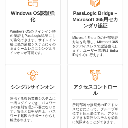
Windows OS認証強
PassLogic Bridge –
化
Microsoft 365用セカ
ンダリ認証
Windows OSのサインイン時
の認証をPassLogic認証にし
Microsoft Entra IDの外部認証
て強化できます。サインイン
方法を利用し、Microsoft 365
後は他の業務システムにその
をデバイスレスで認証強化し
ままシームレスにシングルサ
ます。ユーザー管理は Entra
インオンが可能です。
IDを中心に行えます。
シングルサインオン
アクセスコントロー
ル
連携する複数業務システムに
一括ログインでき、パスワー
所属部署や接続元のIPアドレ
ドの個別管理が不要になりま
スなどによって、グループ単
す。安全と効率が向上、パス
位でも個人単位でも、アクセ
ワード起因のサポートからも
スできる業務システムを柔軟
解放されます。
に制限することができます。