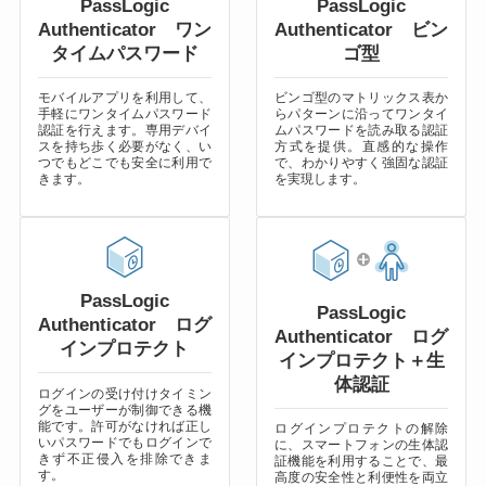
PassLogic
PassLogic
Authenticator ワン
Authenticator ビン
タイムパスワード
ゴ型
モバイルアプリを利用して、
ビンゴ型のマトリックス表か
手軽にワンタイムパスワード
らパターンに沿ってワンタイ
認証を行えます。専用デバイ
ムパスワードを読み取る認証
スを持ち歩く必要がなく、い
方式を提供。直感的な操作
つでもどこでも安全に利用で
で、わかりやすく強固な認証
きます。
を実現します。
PassLogic
PassLogic
Authenticator ログ
Authenticator ログ
インプロテクト
インプロテクト＋生
体認証
ログインの受け付けタイミン
グをユーザーが制御できる機
能です。許可がなければ正し
ログインプロテクトの解除
いパスワードでもログインで
に、スマートフォンの生体認
きず不正侵入を排除できま
証機能を利用することで、最
す。
高度の安全性と利便性を両立