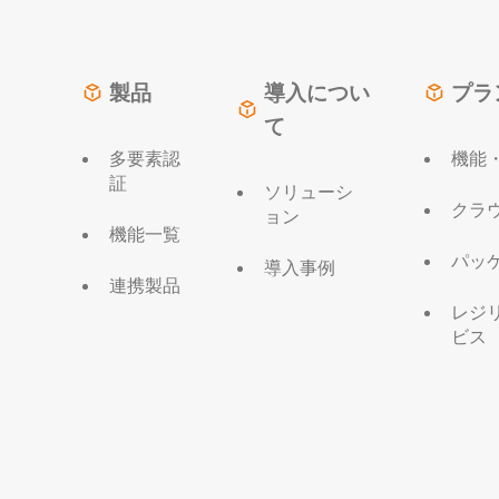
製品
導入につい
プラ
て
多要素認
機能
証
ソリューシ
クラ
ョン
機能一覧
パッ
導入事例
連携製品
レジ
ビス