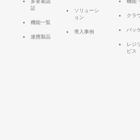
多要素認
機能
証
ソリューシ
クラ
ョン
機能一覧
パッ
導入事例
連携製品
レジ
ビス