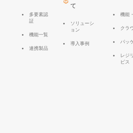
て
多要素認
機能
証
ソリューシ
クラ
ョン
機能一覧
パッ
導入事例
連携製品
レジ
ビス