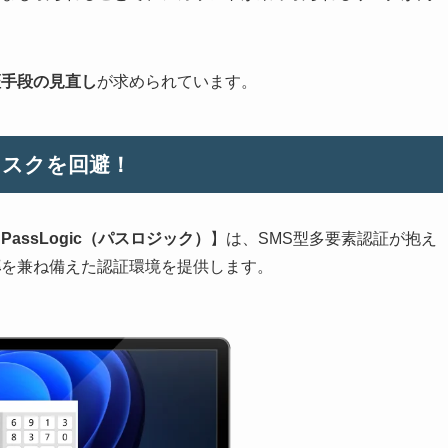
証手段の見直し
が求められています。
でリスクを回避！
【
PassLogic（パスロジック）
】は、SMS型多要素認証が抱え
率
を兼ね備えた認証環境を提供します。