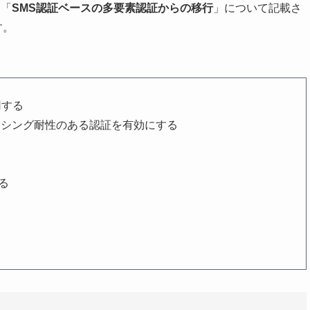
る「
SMS認証ベースの多要素認証からの移行
」について記載さ
す。
用する
）によるフィッシング耐性のある認証を有効にする
る