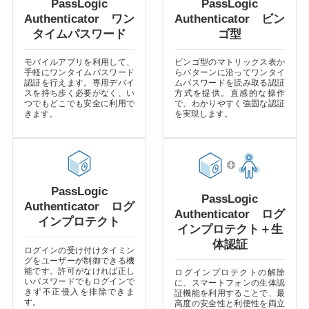
PassLogic
PassLogic
Authenticator ワン
Authenticator ビン
タイムパスワード
ゴ型
モバイルアプリを利用して、
ビンゴ型のマトリックス表か
手軽にワンタイムパスワード
らパターンに沿ってワンタイ
認証を行えます。専用デバイ
ムパスワードを読み取る認証
スを持ち歩く必要がなく、い
方式を提供。直感的な操作
つでもどこでも安全に利用で
で、わかりやすく強固な認証
きます。
を実現します。
PassLogic
PassLogic
Authenticator ログ
Authenticator ログ
インプロテクト
インプロテクト＋生
体認証
ログインの受け付けタイミン
グをユーザーが制御できる機
能です。許可がなければ正し
ログインプロテクトの解除
いパスワードでもログインで
に、スマートフォンの生体認
きず不正侵入を排除できま
証機能を利用することで、最
す。
高度の安全性と利便性を両立