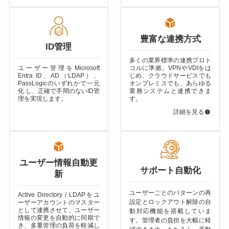
豊富な連携方式
ID管理
多くの業界標準の連携プロト
ユーザー管理をMicrosoft
コルに準拠。VPNやVDIをは
Entra ID、
AD（LDAP）、
じめ、クラウドサービスでも
PassLogicのいずれかで一元
オンプレミスでも、あらゆる
化 し、正確で手間のないID管
業務システムと連携できま
理を実現します。
す。
詳細を見る
ユーザー情報自動更
サポート自動化
新
ユーザーごとのパターンの再
Active Directory / LDAPをユ
設定とロックアウト解除の自
ーザーアカウントのマスター
として連携させて、ユーザー
動対応機能を搭載していま
情報の変更を自動的に同期で
す。管理者の負担を大幅に軽
き、多重管理の負荷を軽減し