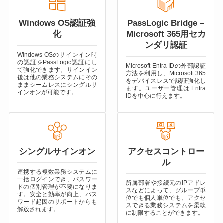
Windows OS認証強
PassLogic Bridge –
化
Microsoft 365用セカ
ンダリ認証
Windows OSのサインイン時
の認証をPassLogic認証にし
Microsoft Entra IDの外部認証
て強化できます。サインイン
方法を利用し、Microsoft 365
後は他の業務システムにその
をデバイスレスで認証強化し
ままシームレスにシングルサ
ます。ユーザー管理は Entra
インオンが可能です。
IDを中心に行えます。
シングルサインオン
アクセスコントロー
ル
連携する複数業務システムに
一括ログインでき、パスワー
所属部署や接続元のIPアドレ
ドの個別管理が不要になりま
スなどによって、グループ単
す。安全と効率が向上、パス
位でも個人単位でも、アクセ
ワード起因のサポートからも
スできる業務システムを柔軟
解放されます。
に制限することができます。