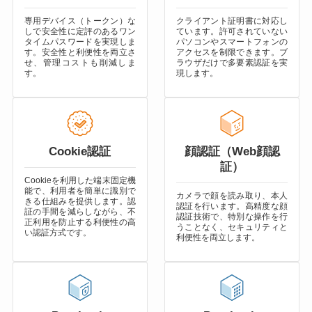
専用デバイス（トークン）な
クライアント証明書に対応し
しで安全性に定評のあるワン
ています。許可されていない
タイムパスワードを実現しま
パソコンやスマートフォンの
す。安全性と利便性を両立さ
アクセスを制限できます。ブ
せ、管理コストも削減しま
ラウザだけで多要素認証を実
す。
現します。
Cookie認証
顔認証（Web顔認
証）
Cookieを利用した端末固定機
能で、利用者を簡単に識別で
カメラで顔を読み取り、本人
きる仕組みを提供します。認
認証を行います。高精度な顔
証の手間を減らしながら、不
認証技術で、特別な操作を行
正利用を防止する利便性の高
うことなく、セキュリティと
い認証方式です。
利便性を両立します。