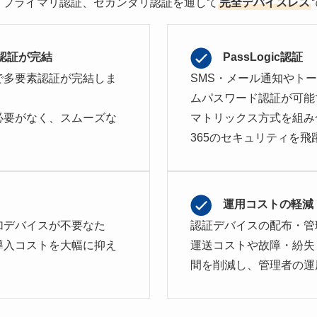
。プライマリ認証、セカンダリ認証を通して
完全デバイスレス
で認証が完結
PassLogic認証
ウザで多要素認証が完結しま
SMS・メール通知やト
ムパスワード認証が可能
必要がなく、スムーズな
マトリックス方式を組み合わ
365のセキュリティを
運用コストの軽減
加デバイスが不要なた
認証デバイスの配布・管
導入コストを大幅に抑え
運送コストや故障・紛失
間を削減し、管理者の運