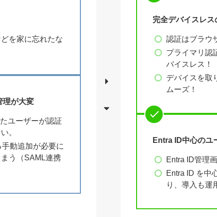
完全デバイスレス
などを家に忘れたな
認証はブラウ
。
プライマリ認
バイスレス！
デバイスを取
ムーズ！
管理が大変
録したユーザーが認証
ない。
Entra ID中心の
による手動追加が必要に
まう（SAML連携
Entra ID
Entra ID
り、導入も運