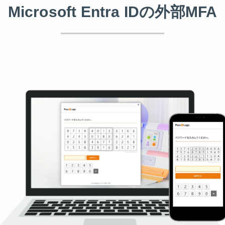
Microsoft Entra ID
の
外部MFA