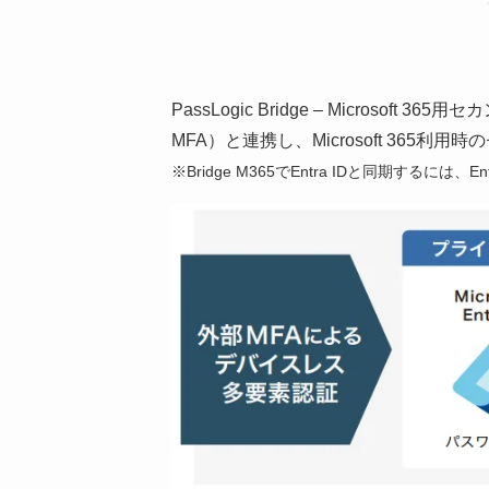
PassLogic Bridge – Microsoft 
MFA）と連携し、Microsoft 365
※Bridge M365でEntra IDと同期するには